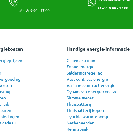
Ma-Vr 9:00 - 17:00
Ma-Vr 9:00 - 17:00
rgiekosten
Handige energie-informatie
ergieprijzen
Groene stroom
Zonne-energie
s
Salderingsregeling
vergoeding
Vast contract energie
kosten
Variabel contract energie
asting
Dynamisch energiecontract
ten
Slimme meter
bruik
Thuisbatterij
sparen
Thuisbatterij kopen
nbiedingen
Hybride warmtepomp
t cadeau
Netbeheerder
Kennisbank