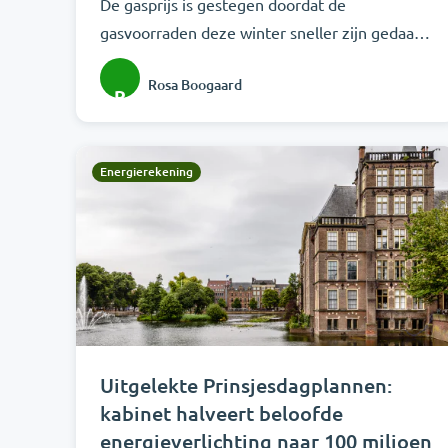
De gasprijs is gestegen doordat de
gasvoorraden deze winter sneller zijn gedaald
dan vorig jaar.
Rosa Boogaard
R
Energierekening
Uitgelekte Prinsjesdagplannen:
kabinet halveert beloofde
energieverlichting naar 100 miljoen