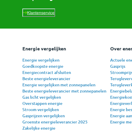
Klantenservice
Energie vergelijken
Over ene
Energie vergelijken
Actuele en
Goedkoopste energie
Gasprijs
Energiecontract afsluiten
Stroomprij
Beste energieleverancier
Teruglever
Energie vergelijken met zonnepanelen
Teruglever
Beste energieleverancier met zonnepanelen
Energiebel
Gas licht vergelijken
Energiekos
Overstappen energie
Energiever
Stroom vergelijken
Energie be
Gasprijzen vergelijken
Energie aa
Groenste energieleverancier 2025
Energie me
Zakelijke energie