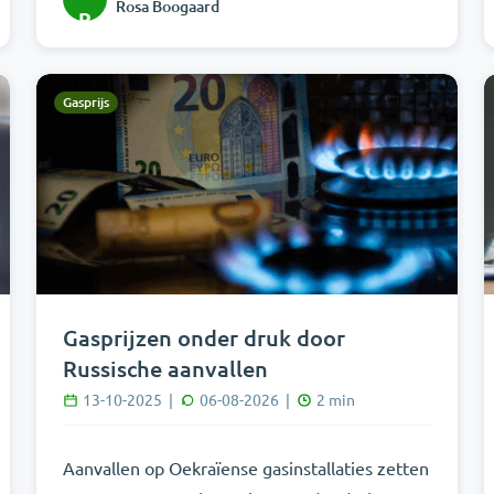
Rosa Boogaard
R
Gasprijs
Gasprijzen onder druk door
Russische aanvallen
13-10-2025
|
06-08-2026
|
2
min
Aanvallen op Oekraïense gasinstallaties zetten