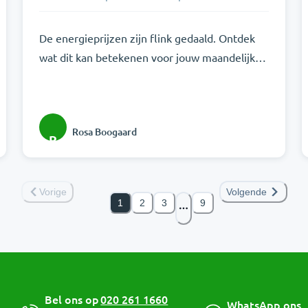
De energieprijzen zijn flink gedaald. Ontdek
wat dit kan betekenen voor jouw maandelijkse
rekening!
Rosa Boogaard
R
Vorige
Volgende
1
2
3
9
Bel ons op
020 261 1660
WhatsApp ons