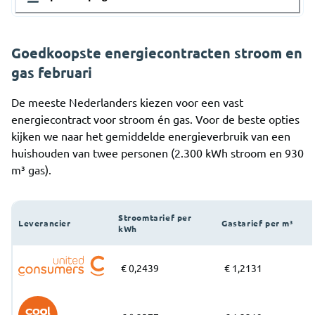
1. Goedkoopste energiecontracten stroom en gas
Goedkoopste energiecontracten stroom en
februari
gas februari
2. Goedkoopste energiecontracten alleen stroom
februari
De meeste Nederlanders kiezen voor een vast
energiecontract voor stroom én gas. Voor de beste opties
3. Goedkoopste energiecontracten alleen gas februari
kijken we naar het gemiddelde energieverbruik van een
4. Goedkoopste energiecontract zonnepanelen februari
huishouden van twee personen (2.300 kWh stroom en 930
m³ gas).
5. Vind de goedkoopste energieleverancier in februari
2026
Stroomtarief per
Leverancier
Gastarief per m³
kWh
€ 0,2439
€ 1,2131