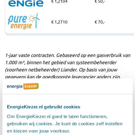
€ 1,2104
€ 50,-
€ 1,2710
€ 70,-
1-jaar vaste contracten. Gebaseerd op een gasverbruik van
1.000 m³, binnen het gebied van systeembeheerder
(voorheen netbeheerder) Liander. Op basis van jouw
gegevens kan de goedkoopste leverancier anders zijn.
Goedkoopste energiecontract
zonnepanelen februari
EnergieKiezer.nl gebruikt cookies
Heb je zonnepanelen? Dan moet je met een aantal extra
Om EnergieKiezer.nl goed te laten functioneren,
aspecten rekening houden bij het vinden van het
gebruiken wij cookies. Je kunt de cookies zelf instellen
goedkoopste energiecontract. Zo
en kiezen voor jouw voorkeur.