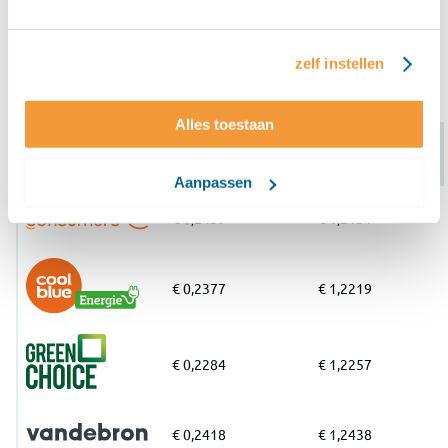
spelen
terugleverkosten
en de
terugleververgoeding
een
belangrijke rol. In de onderstaande tabel vind je de
goedkoopste energiecontracten voor
zelf instellen
zonnepaneelbezitters.
Alles toestaan
Stroomtarief per
Leverancier
Gastarief per m³
kWh
Aanpassen
€ 0,2439
€ 1,2131
€ 0,2377
€ 1,2219
€ 0,2284
€ 1,2257
€ 0,2418
€ 1,2438