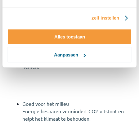
van energie, zowel voor het milieu en voor jouw
energierekening. Deze zijn als volgt:
zelf instellen
Besparen op je energiekosten
Alles toestaan
Je kunt tot zo'n 20% besparen op
energiekosten door bewustzijn te vergroten en
Aanpassen
eenvoudige energiebesparende maatregelen te
nemen.
Goed voor het milieu
Energie besparen vermindert CO2-uitstoot en
helpt het klimaat te behouden.