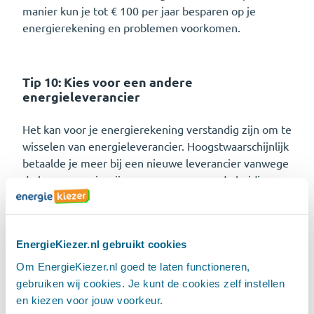
manier kun je tot € 100 per jaar besparen op je
energierekening en problemen voorkomen.
Tip 10: Kies voor een andere
energieleverancier
Het kan voor je energierekening verstandig zijn om te
wisselen van energieleverancier. Hoogstwaarschijnlijk
betaalde je meer bij een nieuwe leverancier vanwege
de hoge energieprijzen, maar vanwege de huidige
lage gasprijzen, zijn er energiemaatschappijen die nu
goedkopere tarieven hanteren.
EnergieKiezer.nl gebruikt cookies
Wat zijn de voordelen van
Om EnergieKiezer.nl goed te laten functioneren,
energie besparen?
gebruiken wij cookies. Je kunt de cookies zelf instellen
en kiezen voor jouw voorkeur.
Er zitten veel voordelen verbonden aan het besparen