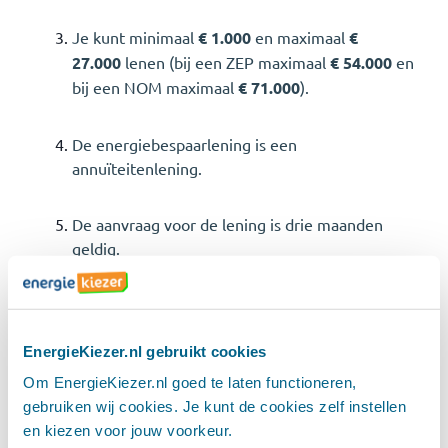
Je kunt minimaal
€ 1.000
en maximaal
€
27.000
lenen (bij een ZEP maximaal
€ 54.000
en
bij een NOM maximaal
€ 71.000
).
De energiebespaarlening is een
annuïteitenlening.
De aanvraag voor de lening is drie maanden
geldig.
*Let op:
Je kunt de energiebespaarlening alleen
gebruiken voor maatregelen van de maatregelenlijst,
EnergieKiezer.nl gebruikt cookies
uitgevoerd door een aannemer of installateur.
Om EnergieKiezer.nl goed te laten functioneren,
gebruiken wij cookies. Je kunt de cookies zelf instellen
Welke soorten
en kiezen voor jouw voorkeur.